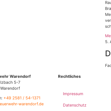
Rau
Br
Me
ve
sc
Me
5.
D
Fa
wehr Warendorf
Rechtliches
lzbach 5-7
 Warendorf
Impressum
n:
+49 2581 / 54-1371
euerwehr-warendorf.de
Datenschutz